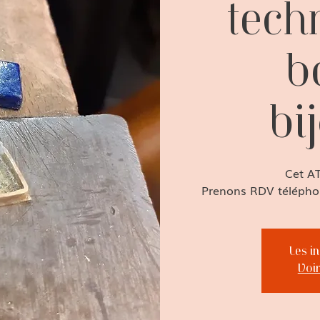
tech
b
bi
Cet A
Prenons RDV téléphon
Les i
Voi