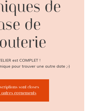
niques de
ase de
jouterie
TELIER est COMPLET !
ique pour trouver une autre date ;-)
nscriptions sont closes
r autres événements