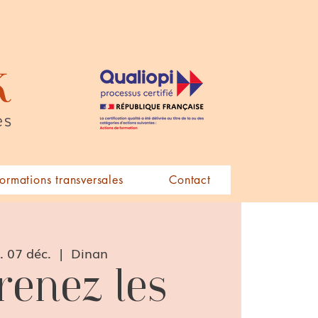
formations transversales
Contact
 07 déc.
  |  
Dinan
enez les