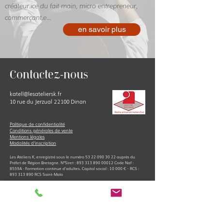
créateur.ice du fait main, micro entrepreneur,
commerçant.e...
en savoir plus
Contactez-nous
katell@lesateliersk.fr
10 rue du Jerzual 22100 Dinan
Politique de confidenti
alité
Conditions générales de vente
Mentions légales
Modalités d'inscription
Les Ateliers K, enregistré sous l
e numéro
53 22 090 30 22
auprès du
Préfet de Région Bretagne. N°Siret :
893 313 890 00012
Code Naf :
8559A
- Formation continue d'adultes. Capital social : 10
000 € - RCS :
893
313 890 RCS Saint-Malo