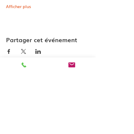
Afficher plus
Partager cet événement
Contactez-nous
katell@lesateliersk.fr
10 rue du Jerzual 22100 Dinan
Politique de confidenti
alité
Conditions générales de vente
Mentions légales
Modalités d'inscription
Les Ateliers K, enregistré sous l
e numéro
53 22 090 30 22
auprès du
Préfet de Région Bretagne. N°Siret :
893 313 890 00012
Code Naf :