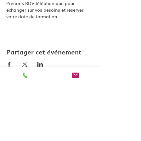
Prenons RDV téléphonique pour 
échanger sur vos besoins et réserver 
votre date de formation
Partager cet événement
Contactez-nous
katell@lesateliersk.fr
10 rue du Jerzual 22100 Dinan
Politique de confidenti
alité
Conditions générales de vente
Mentions légales
Modalités d'inscription