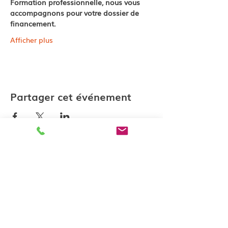
Formation professionnelle, nous vous 
accompagnons pour votre dossier de 
financement.
Afficher plus
Partager cet événement
Contactez-nous
katell@lesateliersk.fr
10 rue du Jerzual 22100 Dinan
Politique de confidenti
alité
Conditions générales de vente
Mentions légales