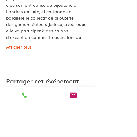
crée son entreprise de bijouterie à 
Londres ensuite, et co-fonde en 
parallèle le collectif de bijouterie 
designers/créateurs Jedeco, avec lequel 
elle va participer à des salons 
d’exception comme Treasure lors du…
Afficher plus
Partager cet événement
Contactez-nous
katell@lesateliersk.fr
10 rue du Jerzual 22100 Dinan