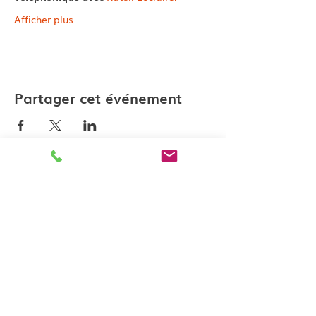
Afficher plus
Partager cet événement
Contactez-nous
katell@lesateliersk.fr
10 rue du Jerzual 22100 Dinan
Politique de confidenti
alité
Conditions générales de vente
Mentions légales
Modalités d'inscription
Les Ateliers K, enregistré sous l
e numéro
53 22 090 30 22
auprès du
Préfet de Région Bretagne. N°Siret :
893 313 890 00012
Code Naf :