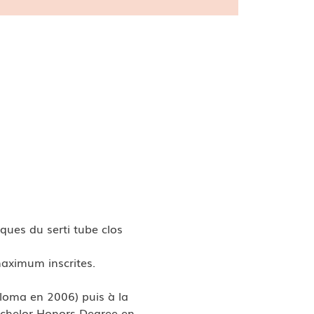
ques du serti tube clos 
maximum inscrites. 
ploma en 2006) puis à la 
Bachelor Honors Degree en 