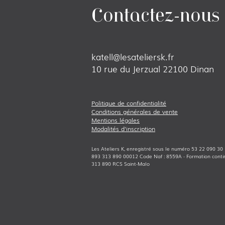
Contactez-nous
katell@lesateliersk.fr
10 rue du Jerzual 22100 Dinan
Politique de confidenti
alité
Conditions générales de vente
Mentions légales
Modalités d'inscription
Les Ateliers K, enregistré sous l
e numéro 53 22 090 30 2
893 313 890 00012 Code Naf : 8559A
- Formation conti
313 890 RCS Saint-Malo