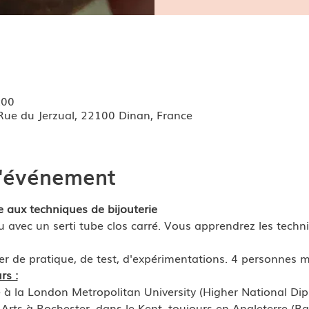
:00
 Rue du Jerzual, 22100 Dinan, France
l'événement
 aux techniques de bijouterie
u avec un serti tube clos carré. Vous apprendrez les techni
er de pratique, de test, d'expérimentations. 4 personnes 
rs :
mé à la London Metropolitan University (Higher National Di
e Arts à Rochester, dans le Kent, toujours en Angleterre (