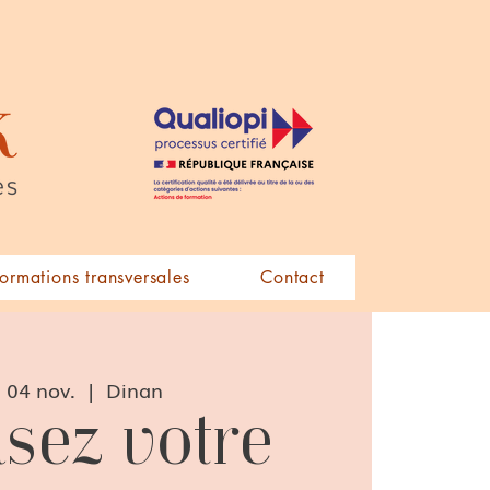
formations transversales
Contact
. 04 nov.
  |  
Dinan
isez votre