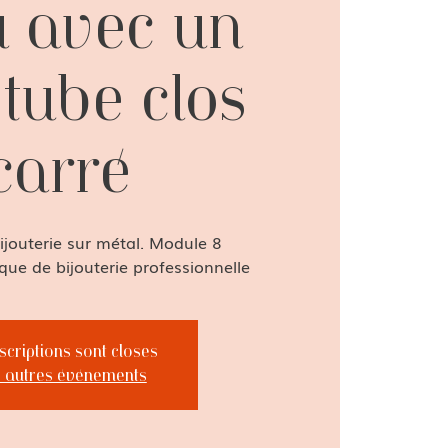
u avec un
 tube clos
carré
bijouterie sur métal. Module 8
ue de bijouterie professionnelle
nscriptions sont closes
r autres événements