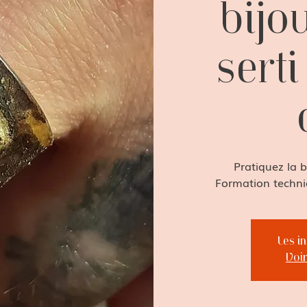
bijo
serti
Pratiquez la 
Formation techniq
Les i
Voi